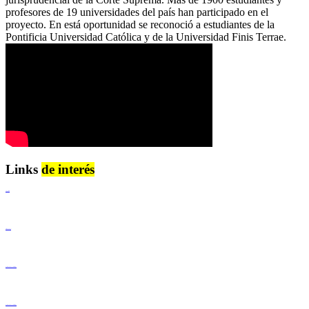
profesores de 19 universidades del país han participado en el
proyecto. En está oportunidad se reconoció a estudiantes de la
Pontificia Universidad Católica y de la Universidad Finis Terrae.
Links
de interés
Lenguaje Claro
Derechos Humanos
Igualdad de Género y No Discriminación
Igualdad de Género y No Discriminación