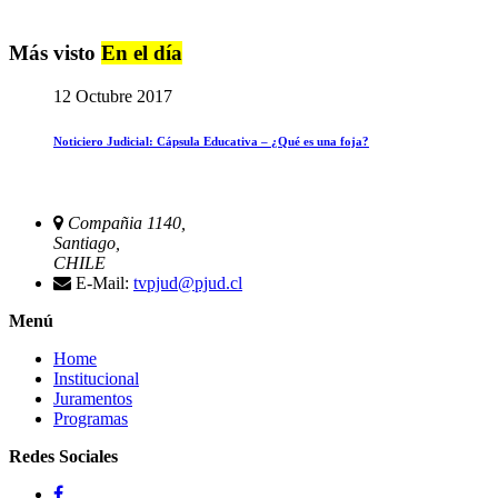
Más visto
En el día
12 Octubre 2017
Noticiero Judicial: Cápsula Educativa – ¿Qué es una foja?
Compañia 1140,
Santiago,
CHILE
E-Mail:
tvpjud@pjud.cl
Menú
Home
Institucional
Juramentos
Programas
Redes Sociales