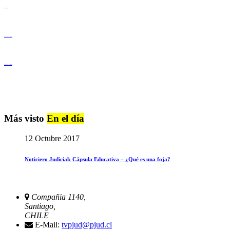
Derechos Humanos
Igualdad de Género y No Discriminación
Igualdad de Género y No Discriminación
Más visto
En el día
12 Octubre 2017
Noticiero Judicial: Cápsula Educativa – ¿Qué es una foja?
Compañia 1140,
Santiago,
CHILE
E-Mail:
tvpjud@pjud.cl