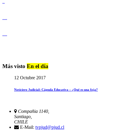
Derechos Humanos
Igualdad de Género y No Discriminación
Igualdad de Género y No Discriminación
Más visto
En el día
12 Octubre 2017
Noticiero Judicial: Cápsula Educativa – ¿Qué es una foja?
Compañia 1140,
Santiago,
CHILE
E-Mail:
tvpjud@pjud.cl