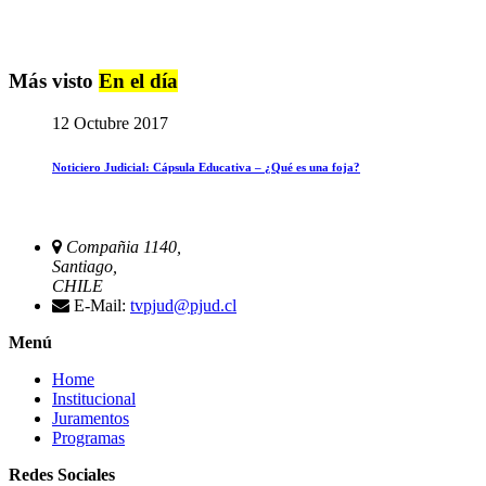
Más visto
En el día
12 Octubre 2017
Noticiero Judicial: Cápsula Educativa – ¿Qué es una foja?
Compañia 1140,
Santiago,
CHILE
E-Mail:
tvpjud@pjud.cl
Menú
Home
Institucional
Juramentos
Programas
Redes Sociales