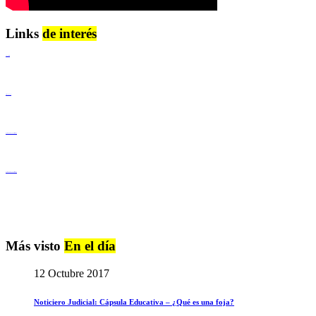
Links
de interés
Lenguaje Claro
Derechos Humanos
Igualdad de Género y No Discriminación
Igualdad de Género y No Discriminación
Más visto
En el día
12 Octubre 2017
Noticiero Judicial: Cápsula Educativa – ¿Qué es una foja?