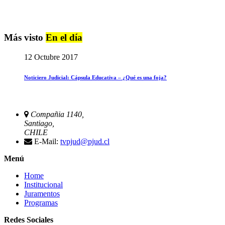
Más visto
En el día
12 Octubre 2017
Noticiero Judicial: Cápsula Educativa – ¿Qué es una foja?
Compañia 1140,
Santiago,
CHILE
E-Mail:
tvpjud@pjud.cl
Menú
Home
Institucional
Juramentos
Programas
Redes Sociales