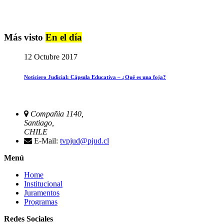
Más visto
En el día
12 Octubre 2017
Noticiero Judicial: Cápsula Educativa – ¿Qué es una foja?
Compañia 1140,
Santiago,
CHILE
E-Mail:
tvpjud@pjud.cl
Menú
Home
Institucional
Juramentos
Programas
Redes Sociales