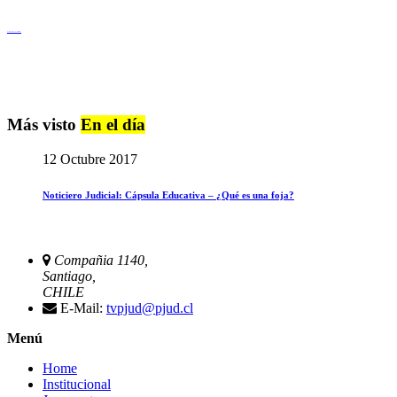
Igualdad de Género y No Discriminación
Más visto
En el día
12 Octubre 2017
Noticiero Judicial: Cápsula Educativa – ¿Qué es una foja?
Compañia 1140,
Santiago,
CHILE
E-Mail:
tvpjud@pjud.cl
Menú
Home
Institucional