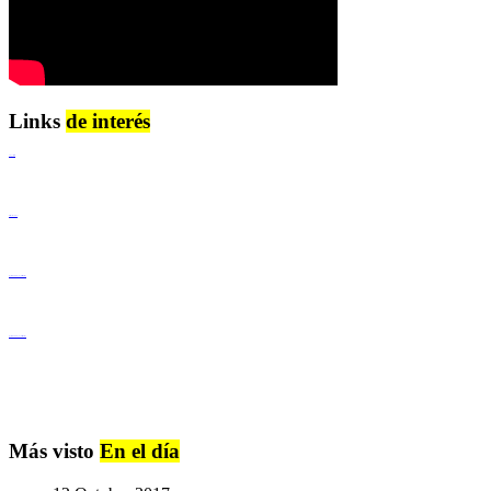
Links
de interés
Lenguaje Claro
Derechos Humanos
Igualdad de Género y No Discriminación
Igualdad de Género y No Discriminación
Más visto
En el día