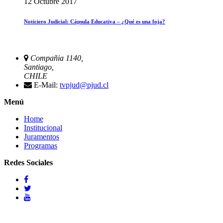
12 Octubre 2017
Noticiero Judicial: Cápsula Educativa – ¿Qué es una foja?
Compañia 1140,
Santiago,
CHILE
E-Mail:
tvpjud@pjud.cl
Menú
Home
Institucional
Juramentos
Programas
Redes Sociales