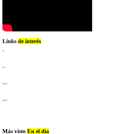
Links
de interés
Lenguaje Claro
Derechos Humanos
Igualdad de Género y No Discriminación
Igualdad de Género y No Discriminación
Más visto
En el día