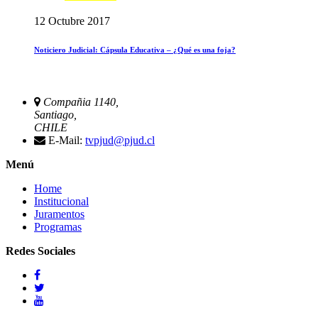
12 Octubre 2017
Noticiero Judicial: Cápsula Educativa – ¿Qué es una foja?
Compañia 1140,
Santiago,
CHILE
E-Mail:
tvpjud@pjud.cl
Menú
Home
Institucional
Juramentos
Programas
Redes Sociales