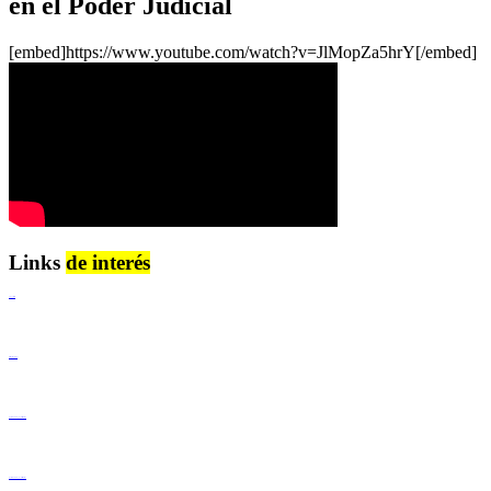
en el Poder Judicial
[embed]https://www.youtube.com/watch?v=JlMopZa5hrY[/embed]
Links
de interés
Lenguaje Claro
Derechos Humanos
Igualdad de Género y No Discriminación
Igualdad de Género y No Discriminación