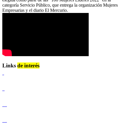
categoría Servicio Público, que entrega la organización Mujeres
Empresarias y el diario El Mercurio.
Links
de interés
Lenguaje Claro
Derechos Humanos
Igualdad de Género y No Discriminación
Igualdad de Género y No Discriminación