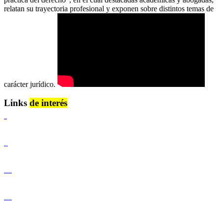
relatan su trayectoria profesional y exponen sobre distintos temas de
carácter jurídico.
Links
de interés
Lenguaje Claro
Derechos Humanos
Igualdad de Género y No Discriminación
Igualdad de Género y No Discriminación