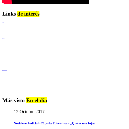
Links
de interés
Lenguaje Claro
Derechos Humanos
Igualdad de Género y No Discriminación
Igualdad de Género y No Discriminación
Más visto
En el día
12 Octubre 2017
Noticiero Judicial: Cápsula Educativa – ¿Qué es una foja?