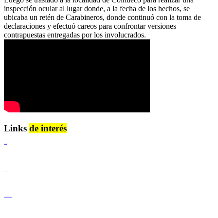
inspección ocular al lugar donde, a la fecha de los hechos, se
ubicaba un retén de Carabineros, donde continuó con la toma de
declaraciones y efectuó careos para confrontar versiones
contrapuestas entregadas por los involucrados.
Links
de interés
Lenguaje Claro
Derechos Humanos
Igualdad de Género y No Discriminación