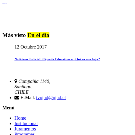
Igualdad de Género y No Discriminación
Más visto
En el día
12 Octubre 2017
Noticiero Judicial: Cápsula Educativa – ¿Qué es una foja?
Compañia 1140,
Santiago,
CHILE
E-Mail:
tvpjud@pjud.cl
Menú
Home
Institucional
Juramentos
Programas