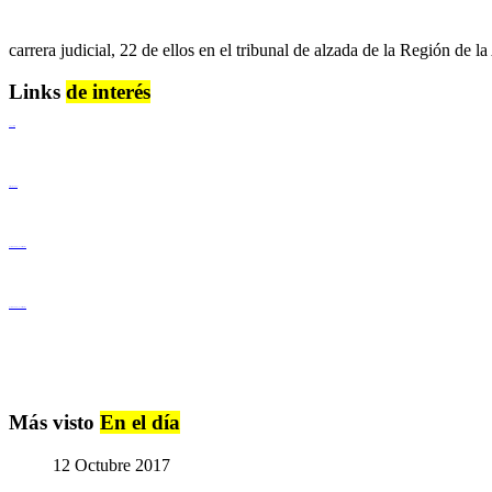
carrera judicial, 22 de ellos en el tribunal de alzada de la Región de l
Links
de interés
Lenguaje Claro
Derechos Humanos
Igualdad de Género y No Discriminación
Igualdad de Género y No Discriminación
Más visto
En el día
12 Octubre 2017