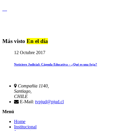
Igualdad de Género y No Discriminación
Más visto
En el día
12 Octubre 2017
Noticiero Judicial: Cápsula Educativa – ¿Qué es una foja?
Compañia 1140,
Santiago,
CHILE
E-Mail:
tvpjud@pjud.cl
Menú
Home
Institucional