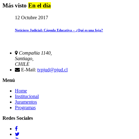
Más visto
En el día
12 Octubre 2017
Noticiero Judicial: Cápsula Educativa – ¿Qué es una foja?
Compañia 1140,
Santiago,
CHILE
E-Mail:
tvpjud@pjud.cl
Menú
Home
Institucional
Juramentos
Programas
Redes Sociales