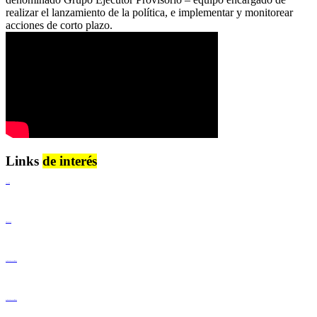
realizar el lanzamiento de la política, e implementar y monitorear
acciones de corto plazo.
Links
de interés
Lenguaje Claro
Derechos Humanos
Igualdad de Género y No Discriminación
Igualdad de Género y No Discriminación