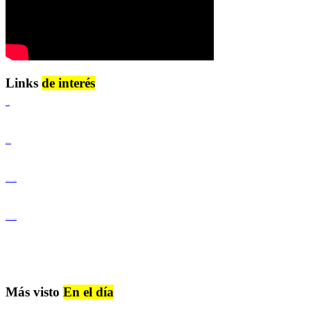
Links
de interés
Lenguaje Claro
Derechos Humanos
Igualdad de Género y No Discriminación
Igualdad de Género y No Discriminación
Más visto
En el día