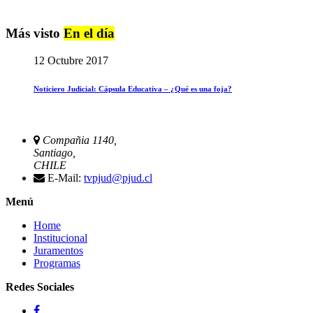
Más visto
En el día
12 Octubre 2017
Noticiero Judicial: Cápsula Educativa – ¿Qué es una foja?
Compañia 1140,
Santiago,
CHILE
E-Mail:
tvpjud@pjud.cl
Menú
Home
Institucional
Juramentos
Programas
Redes Sociales