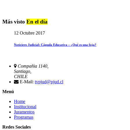
Más visto
En el día
12 Octubre 2017
Noticiero Judicial: Cápsula Educativa – ¿Qué es una foja?
Compañia 1140,
Santiago,
CHILE
E-Mail:
tvpjud@pjud.cl
Menú
Home
Institucional
Juramentos
Programas
Redes Sociales