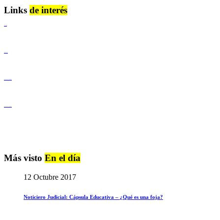
Links
de interés
Lenguaje Claro
Derechos Humanos
Igualdad de Género y No Discriminación
Igualdad de Género y No Discriminación
Más visto
En el día
12 Octubre 2017
Noticiero Judicial: Cápsula Educativa – ¿Qué es una foja?