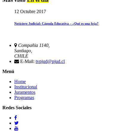
12 Octubre 2017
Noticiero Judicial: Cápsula Educativa – ¿Qué es una foja?
Compañia 1140,
Santiago,
CHILE
E-Mail:
tvpjud@pjud.cl
Menú
Home
Institucional
Juramentos
Programas
Redes Sociales