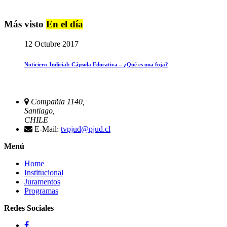
Más visto
En el día
12 Octubre 2017
Noticiero Judicial: Cápsula Educativa – ¿Qué es una foja?
Compañia 1140,
Santiago,
CHILE
E-Mail:
tvpjud@pjud.cl
Menú
Home
Institucional
Juramentos
Programas
Redes Sociales