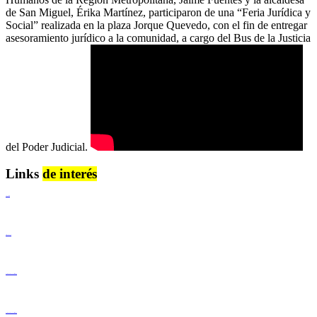
de San Miguel, Érika Martínez, participaron de una “Feria Jurídica y
Social” realizada en la plaza Jorque Quevedo, con el fin de entregar
asesoramiento jurídico a la comunidad, a cargo del Bus de la Justicia
del Poder Judicial.
Links
de interés
Lenguaje Claro
Derechos Humanos
Igualdad de Género y No Discriminación
Igualdad de Género y No Discriminación