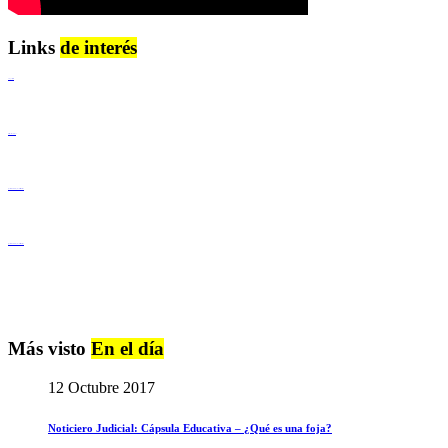
Links
de interés
Lenguaje Claro
Derechos Humanos
Igualdad de Género y No Discriminación
Igualdad de Género y No Discriminación
Más visto
En el día
12 Octubre 2017
Noticiero Judicial: Cápsula Educativa – ¿Qué es una foja?