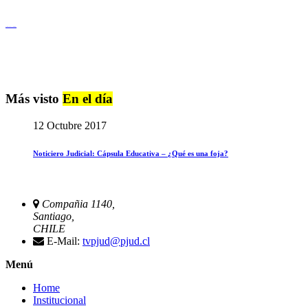
Igualdad de Género y No Discriminación
Más visto
En el día
12 Octubre 2017
Noticiero Judicial: Cápsula Educativa – ¿Qué es una foja?
Compañia 1140,
Santiago,
CHILE
E-Mail:
tvpjud@pjud.cl
Menú
Home
Institucional