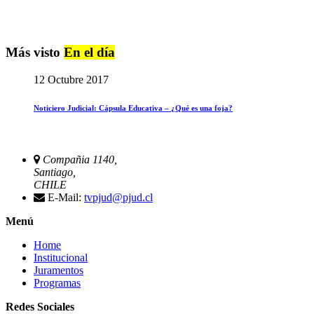
Más visto
En el día
12 Octubre 2017
Noticiero Judicial: Cápsula Educativa – ¿Qué es una foja?
Compañia 1140,
Santiago,
CHILE
E-Mail:
tvpjud@pjud.cl
Menú
Home
Institucional
Juramentos
Programas
Redes Sociales