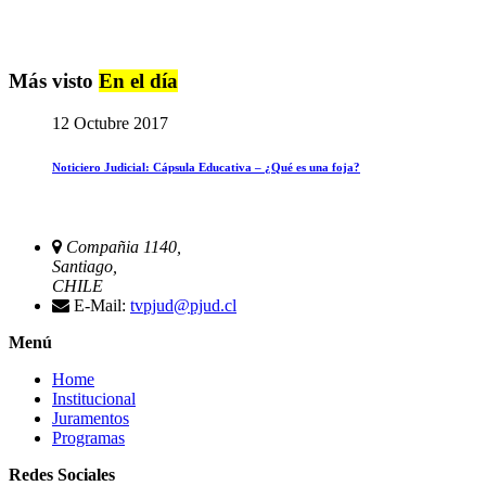
Más visto
En el día
12 Octubre 2017
Noticiero Judicial: Cápsula Educativa – ¿Qué es una foja?
Compañia 1140,
Santiago,
CHILE
E-Mail:
tvpjud@pjud.cl
Menú
Home
Institucional
Juramentos
Programas
Redes Sociales