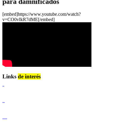
para damnificados
[embed]https://www.youtube.com/watch?
v=CO0vIkR7dME[/embed]
Links
de interés
Lenguaje Claro
Derechos Humanos
Igualdad de Género y No Discriminación