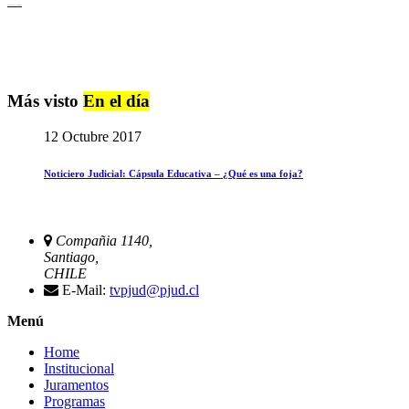
Igualdad de Género y No Discriminación
Más visto
En el día
12 Octubre 2017
Noticiero Judicial: Cápsula Educativa – ¿Qué es una foja?
Compañia 1140,
Santiago,
CHILE
E-Mail:
tvpjud@pjud.cl
Menú
Home
Institucional
Juramentos
Programas