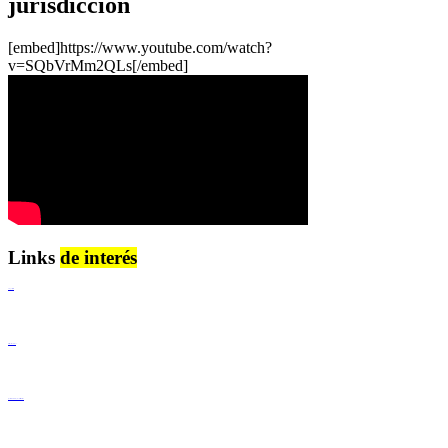
jurisdicción
[embed]https://www.youtube.com/watch?
v=SQbVrMm2QLs[/embed]
Links
de interés
Lenguaje Claro
Derechos Humanos
Igualdad de Género y No Discriminación