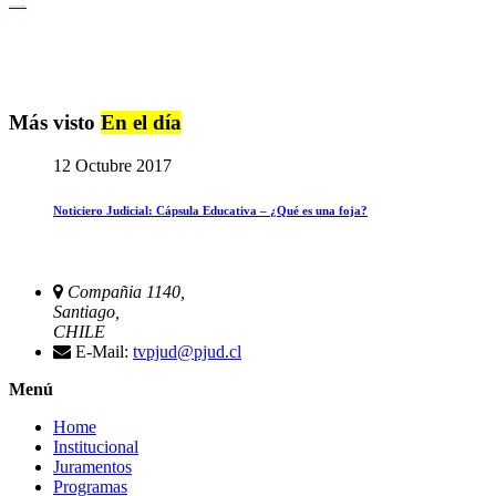
Igualdad de Género y No Discriminación
Más visto
En el día
12 Octubre 2017
Noticiero Judicial: Cápsula Educativa – ¿Qué es una foja?
Compañia 1140,
Santiago,
CHILE
E-Mail:
tvpjud@pjud.cl
Menú
Home
Institucional
Juramentos
Programas