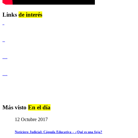
Links
de interés
Lenguaje Claro
Derechos Humanos
Igualdad de Género y No Discriminación
Igualdad de Género y No Discriminación
Más visto
En el día
12 Octubre 2017
Noticiero Judicial: Cápsula Educativa – ¿Qué es una foja?