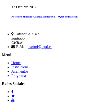
12 Octubre 2017
Noticiero Judicial: Cápsula Educativa – ¿Qué es una foja?
Compañia 1140,
Santiago,
CHILE
E-Mail:
tvpjud@pjud.cl
Menú
Home
Institucional
Juramentos
Programas
Redes Sociales