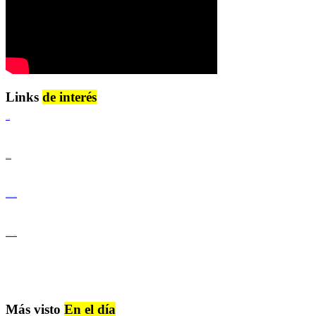
Links
de interés
Lenguaje Claro
Derechos Humanos
Igualdad de Género y No Discriminación
Igualdad de Género y No Discriminación
Más visto
En el día