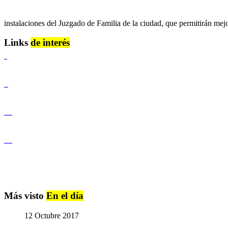
instalaciones del Juzgado de Familia de la ciudad, que permitirán mejor
Links
de interés
Lenguaje Claro
Derechos Humanos
Igualdad de Género y No Discriminación
Igualdad de Género y No Discriminación
Más visto
En el día
12 Octubre 2017