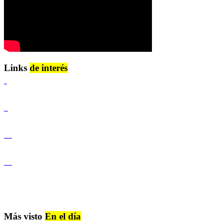
Links
de interés
Lenguaje Claro
Derechos Humanos
Igualdad de Género y No Discriminación
Igualdad de Género y No Discriminación
Más visto
En el día