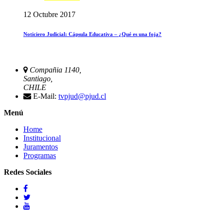
12 Octubre 2017
Noticiero Judicial: Cápsula Educativa – ¿Qué es una foja?
Compañia 1140,
Santiago,
CHILE
E-Mail:
tvpjud@pjud.cl
Menú
Home
Institucional
Juramentos
Programas
Redes Sociales