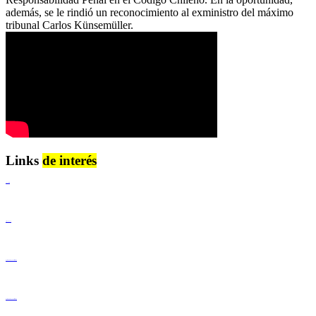
además, se le rindió un reconocimiento al exministro del máximo
tribunal Carlos Künsemüller.
Links
de interés
Lenguaje Claro
Derechos Humanos
Igualdad de Género y No Discriminación
Igualdad de Género y No Discriminación