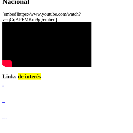
Nacional
[embed]https://www.youtube.com/watch?
v=qCqAPFMKm9g[/embed]
Links
de interés
Lenguaje Claro
Derechos Humanos
Igualdad de Género y No Discriminación