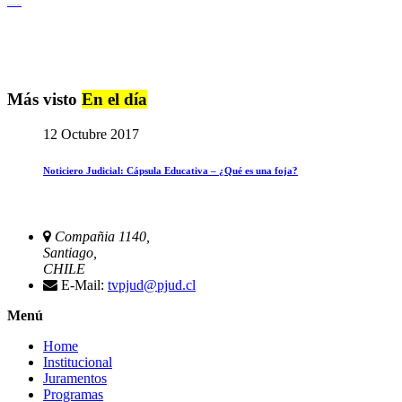
Igualdad de Género y No Discriminación
Más visto
En el día
12 Octubre 2017
Noticiero Judicial: Cápsula Educativa – ¿Qué es una foja?
Compañia 1140,
Santiago,
CHILE
E-Mail:
tvpjud@pjud.cl
Menú
Home
Institucional
Juramentos
Programas