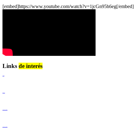
[embed]https://www.youtube.com/watch?v=1jcGn95h6eg[/embed]
Links
de interés
Lenguaje Claro
Derechos Humanos
Igualdad de Género y No Discriminación
Igualdad de Género y No Discriminación