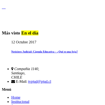
Igualdad de Género y No Discriminación
Más visto
En el día
12 Octubre 2017
Noticiero Judicial: Cápsula Educativa – ¿Qué es una foja?
Compañia 1140,
Santiago,
CHILE
E-Mail:
tvpjud@pjud.cl
Menú
Home
Institucional