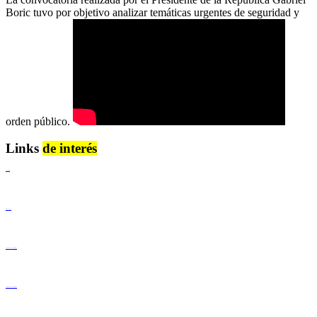
Boric tuvo por objetivo analizar temáticas urgentes de seguridad y
orden público.
Links
de interés
Lenguaje Claro
Derechos Humanos
Igualdad de Género y No Discriminación
Igualdad de Género y No Discriminación