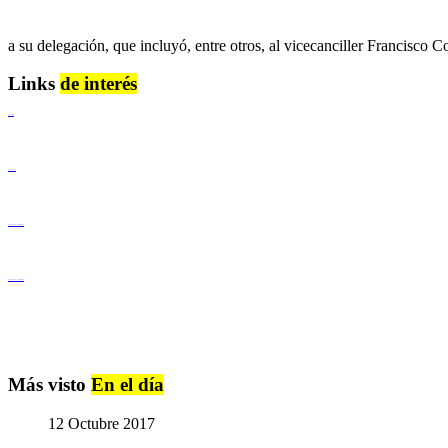
a su delegación, que incluyó, entre otros, al vicecanciller Francisc
Links
de interés
Lenguaje Claro
Derechos Humanos
Igualdad de Género y No Discriminación
Igualdad de Género y No Discriminación
Más visto
En el día
12 Octubre 2017