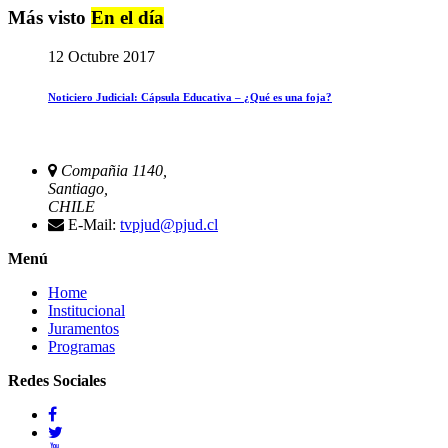
Más visto
En el día
12 Octubre 2017
Noticiero Judicial: Cápsula Educativa – ¿Qué es una foja?
Compañia 1140,
Santiago,
CHILE
E-Mail:
tvpjud@pjud.cl
Menú
Home
Institucional
Juramentos
Programas
Redes Sociales