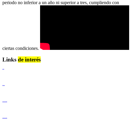
periodo no inferior a un año ni superior a tres, cumpliendo con
ciertas condiciones.
Links
de interés
Lenguaje Claro
Derechos Humanos
Igualdad de Género y No Discriminación
Igualdad de Género y No Discriminación