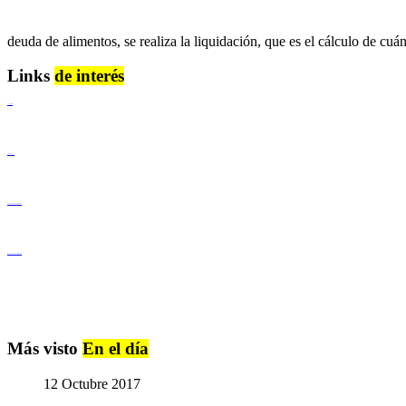
deuda de alimentos, se realiza la liquidación, que es el cálculo de cuá
Links
de interés
Lenguaje Claro
Derechos Humanos
Igualdad de Género y No Discriminación
Igualdad de Género y No Discriminación
Más visto
En el día
12 Octubre 2017