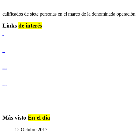
calificados de siete personas en el marco de la denominada operació
Links
de interés
Lenguaje Claro
Derechos Humanos
Igualdad de Género y No Discriminación
Igualdad de Género y No Discriminación
Más visto
En el día
12 Octubre 2017