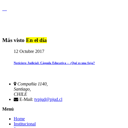
Igualdad de Género y No Discriminación
Más visto
En el día
12 Octubre 2017
Noticiero Judicial: Cápsula Educativa – ¿Qué es una foja?
Compañia 1140,
Santiago,
CHILE
E-Mail:
tvpjud@pjud.cl
Menú
Home
Institucional