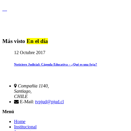
Igualdad de Género y No Discriminación
Más visto
En el día
12 Octubre 2017
Noticiero Judicial: Cápsula Educativa – ¿Qué es una foja?
Compañia 1140,
Santiago,
CHILE
E-Mail:
tvpjud@pjud.cl
Menú
Home
Institucional