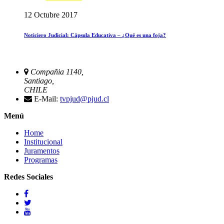
12 Octubre 2017
Noticiero Judicial: Cápsula Educativa – ¿Qué es una foja?
Compañia 1140,
Santiago,
CHILE
E-Mail:
tvpjud@pjud.cl
Menú
Home
Institucional
Juramentos
Programas
Redes Sociales