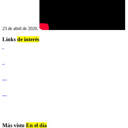
23 de abril de 2020.
Links
de interés
Lenguaje Claro
Derechos Humanos
Igualdad de Género y No Discriminación
Igualdad de Género y No Discriminación
Más visto
En el día